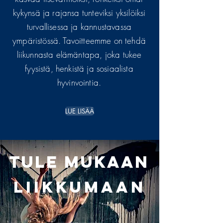
kykynsä ja rajansa tunteviksi yksilöiksi
turvallisessa ja kannustavassa
ympäristössä. Tavoitteemme on tehdä
liikunnasta elämäntapa, joka tukee
fyysistä, henkistä ja sosiaalista
hyvinvointia.
LUE LISÄÄ
TULE MUKAAN
LIIKKUMAAN