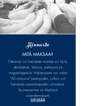
Hinnasto
MITÄ MAKSAA?
Otteessa voi harrastaa montaa eri lajia,
akrobatiaa, tanssia, parkouria ja
rengastrapetsia. Halutessaan voi valita
"All inclusive"-jäsenyyden, jolloin voi
harrastaa useammassakin ryhmässä.
Seurassamme on käytössä
sisaralennukset!
LUE LISÄÄ