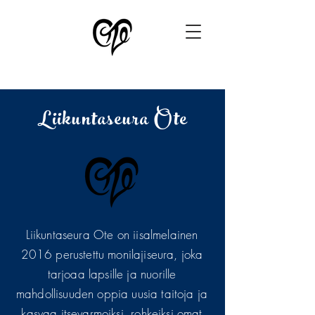
Liikuntaseura Ote
Liikuntaseura Ote on iisalmelainen
2016 perustettu monilajiseura, joka
tarjoaa lapsille ja nuorille
mahdollisuuden oppia uusia taitoja ja
kasvaa itsevarmoiksi, rohkeiksi omat