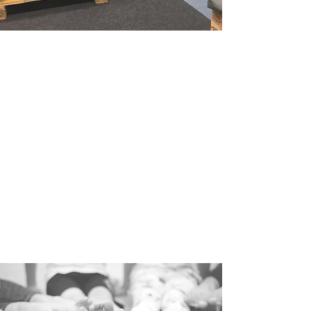
Lasten ja nuorten ryhmät
TUNTIKUVAUKSET
Tunneille voi osallistua niin aloittelijat
kuin konkaritkin.
Seurassamme jokainen lapsi
kokee onnistumisia ja ilon hetkiä
turvallisessa otteessa.
LUE LISÄÄ