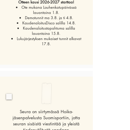
Otteen kausi
2026-2027
starttaa!
Ote mukana Louhenkatupäivässä
lauantaina 1.8.
Demotunnit ma 3.8. ja ti 4.8.
KaudenaloitusDisco salilla 14.8.
Kaudenaloitustapahtuma salilla
lauantaina 15.8.
Lukujärjestyksen mukaiset tunnit alkavat
17.8.
Seura on siirtymässä Hoika-
jäsenpalvelusta Suomisportiin, jotta
seuran sisäistä viestintää ja yleistä
tiedonvälitystä saadaan