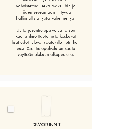
vahvistettua, sekä maksuihin ja
niiden seurantaan liittyvää
hallinnollista työtä vähennettyä.
Uutta jäsentietopalvelua ja sen
kautta ilmoittautumista koskevat
lisätiedot tulevat saataville heti, kun
uusi jäsentietopalvelu on saatu
käyttöön elokuun alkupuolella.
DEMOTUNNIT