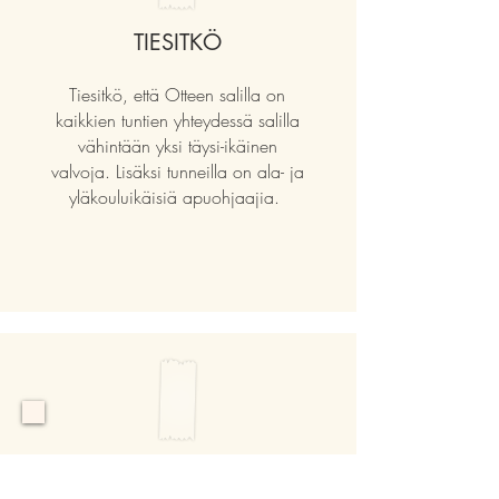
TIESITKÖ
Tiesitkö, että Otteen salilla on
kaikkien tuntien yhteydessä salilla
vähintään yksi täysi-ikäinen
valvoja. Lisäksi tunneilla on ala- ja
yläkouluikäisiä apuohjaajia.
VAROVASTI!