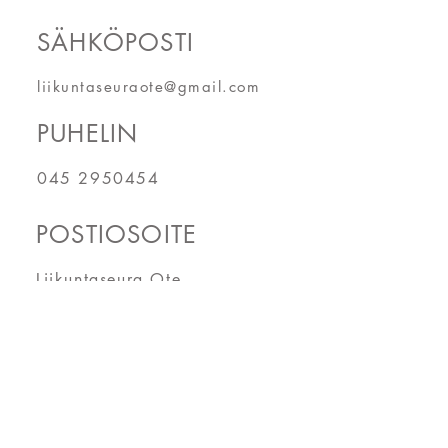
SÄHKÖPOSTI
liikuntaseuraote@gmail.com
PUHELIN
045 2950454
POSTIOSOITE
Liikuntaseura Ote
Kilpivirrantie 7
74120 Iisalmi
LASKUTUSOSOITE
KLIKKAA TÄSTÄ