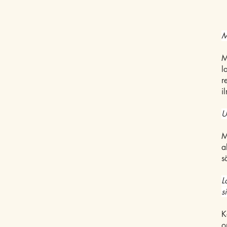
M
M
l
r
i
U
M
a
s
L
s
K
o