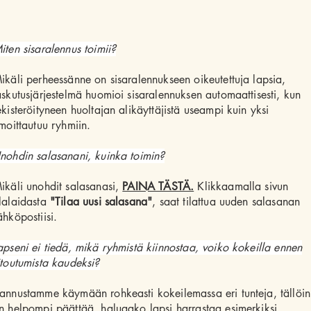
iten sisaralennus toimii?
ikäli perheessänne on sisaralennukseen oikeutettuja lapsia,
askutusjärjestelmä huomioi sisaralennuksen automaattisesti, kun
ekisteröityneen huoltajan alikäyttäjistä useampi kuin yksi
lmoittautuu ryhmiin.
nohdin salasanani, kuinka toimin?
ikäli unohdit salasanasi,
PAINA TÄSTÄ.
Klikkaamalla sivun
lalaidasta
"Tilaa uusi salasana"
, saat tilattua uuden salasanan
ähköpostiisi.
apseni ei tiedä, mikä ryhmistä kiinnostaa, voiko kokeilla ennen
itoutumista kaudeksi?
annustamme käymään rohkeasti kokeilemassa eri tunteja, tällöin
n helpompi päättää, haluaako lapsi harrastaa esimerkiksi