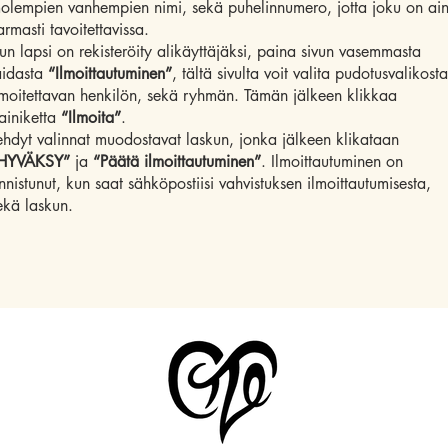
olempien vanhempien nimi, sekä puhelinnumero, jotta joku on ai
armasti tavoitettavissa.
un lapsi on rekisteröity alikäyttäjäksi, paina sivun vasemmasta
aidasta
“Ilmoittautuminen”
, tältä sivulta voit valita pudotusvalikosta
lmoitettavan henkilön, sekä ryhmän. Tämän jälkeen klikkaa
ainiketta
“Ilmoita”
.
ehdyt valinnat muodostavat laskun, jonka jälkeen klikataan
HYVÄKSY”
ja
“Päätä ilmoittautuminen”
. Ilmoittautuminen on
nnistunut, kun saat sähköpostiisi vahvistuksen ilmoittautumisesta,
ekä laskun.