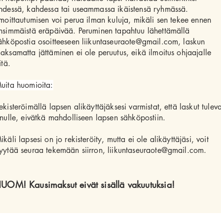
hdessä, kahdessa tai useammassa ikäistensä ryhmässä.
lmoittautumisen voi perua ilman kuluja, mikäli sen tekee ennen
nsimmäistä eräpäivää. Peruminen tapahtuu lähettämällä
ähköpostia osoitteeseen liikuntaseuraote@gmail.com, laskun
aksamatta jättäminen ei ole peruutus, eikä ilmoitus ohjaajalle
itä.
uita huomioita:
ekisteröimällä lapsen alikäyttäjäksesi varmistat, että laskut tuleva
inulle, eivätkä mahdolliseen lapsen sähköpostiin.
ikäli lapsesi on jo rekisteröity, mutta ei ole alikäyttäjäsi, voit
yytää seuraa tekemään siirron, liikuntaseuraote@gmail.com.
UOM! Kausimaksut eivät sisällä vakuutuksia!