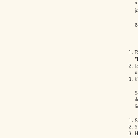
r
j
R
T
“
L
a
K
S
i
l
K
S
H