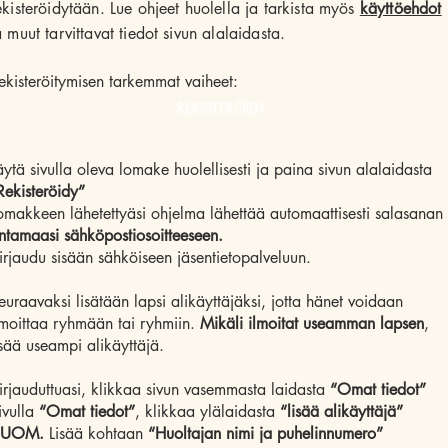
ekisteröidytään. Lue ohjeet huolella ja tarkista myös
käyttöehdot
a muut tarvittavat tiedot sivun alalaidasta.
ekisteröitymisen tarkemmat vaiheet:
REKISTERÖIDY
äytä sivulla oleva lomake huolellisesti ja paina sivun alalaidasta
Rekisteröidy”
omakkeen lähetettyäsi ohjelma lähettää automaattisesti salasanan
ntamaasi sähköpostiosoitteeseen.
irjaudu sisään sähköiseen jäsentietopalveluun.
euraavaksi lisätään lapsi alikäyttäjäksi, jotta hänet voidaan
lmoittaa ryhmään tai ryhmiin.
Mikäli ilmoitat useamman lapsen
,
isää useampi alikäyttäjä.
irjauduttuasi, klikkaa sivun vasemmasta laidasta
“Omat tiedot”
ivulla
“Omat tiedot”
, klikkaa ylälaidasta
“lisää alikäyttäjä”
UOM.
Lisää kohtaan
“Huoltajan nimi ja puhelinnumero”