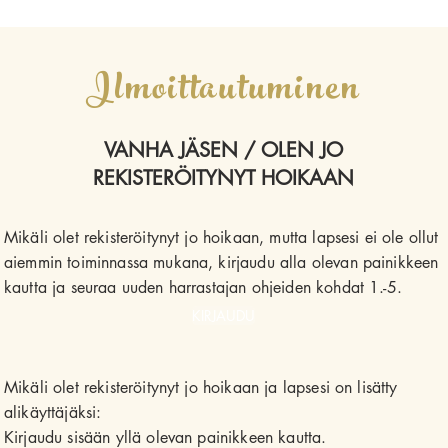
Ilmoittautuminen
VANHA JÄSEN / OLEN JO
REKISTERÖITYNYT HOIKAAN
Mikäli olet rekisteröitynyt jo hoikaan, mutta lapsesi ei ole ollut
aiemmin toiminnassa mukana, kirjaudu alla olevan painikkeen
kautta ja seuraa uuden harrastajan ohjeiden kohdat 1.-5.
KIRJAUDU
Mikäli olet rekisteröitynyt jo hoikaan ja lapsesi on lisätty
alikäyttäjäksi:
Kirjaudu sisään yllä olevan painikkeen kautta.